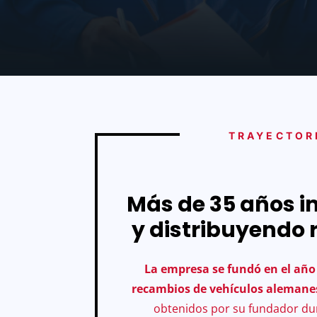
TRAYECTOR
Más de 35 años 
y distribuyendo
La empresa se fundó en el añ
recambios de vehículos alemane
obtenidos por su fundador du