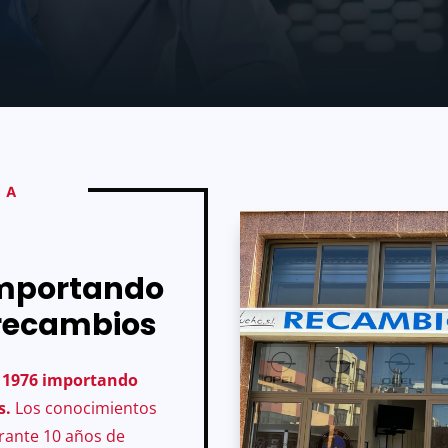
IA
importando
 recambios
o 1976 importando
s.
Los conocimientos
rante 10 años de