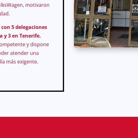
olksWagen, motivaron
vidad.
 con 5 delegaciones
 y 3 en Tenerife.
 competente y dispone
oder atender una
ía más exigente.